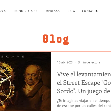
ERVAS
BONO REGALO
EMPRESAS
BLOG
CONTACTO
Juego Portátil
Street Escape
Bono Regalo
Blog
16 abr 2024
3 min de lectura
Vive el levantamien
el Street Escape "Goya: La Ruta del
Sordo". Un juego de 
¿Te imaginas viajar en el tiemp
de escape por las calles del ce