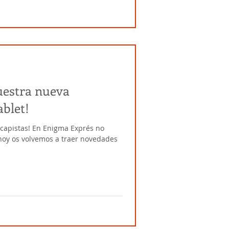
uestra nueva
blet!
scapistas! En Enigma Exprés no
oy os volvemos a traer novedades