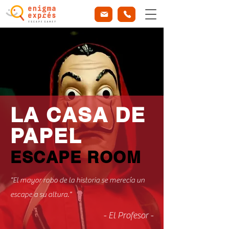
LA CASA DE
P
APEL
ESCAPE ROOM
"El mayor robo de la historia se merecía un
escape a su altura."
- El Profesor -