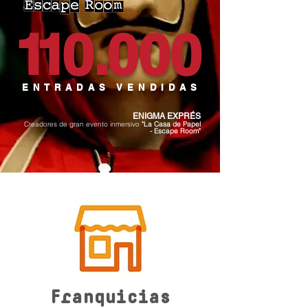
1
1
0
.
000
ENTRADAS VENDIDAS
ENIGMA EXPRÉS
Creadores de gran evento inmersivo
"La Casa de Papel
- Escape Room"
Franquicias