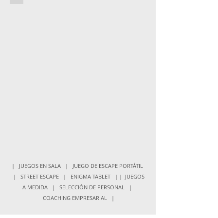
Sede
empresas
| JUEGOS EN SALA | JUEGO DE ESCAPE PORTÁTIL
| STREET ESCAPE | ENIGMA TABLET | | JUEGOS
A MEDIDA | SELECCIÓN DE PERSONAL |
COACHING EMPRESARIAL |