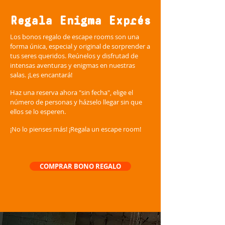
Regala Enigma Exprés
Los bonos regalo de escape rooms son una
forma única, especial y original de sorprender a
tus seres queridos. Reúnelos y disfrutad de
intensas aventuras y enigmas en nuestras
salas. ¡Les encantará!
Haz una reserva ahora "sin fecha", elige el
número de personas y házselo llegar sin que
ellos se lo esperen.
¡No lo pienses más! ¡Regala un escape room!
COMPRAR BONO REGALO