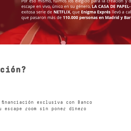
Por eso mismo, fuimos los elegido para la creación y 
escape en vivo, único en su género,
LA CASA DE PAPEL
exitosa serie de
NETFLIX
, que
Enigma Exprés
llevó a c
que pasaron más de
110.000 personas en Madrid y Bar
ación?
 financiación exclusiva con Banco
u escape room sin poner dinero