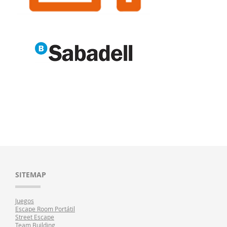
SITEMAP
Juegos
Escape Room Portátil
Street Escape
Team Building