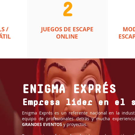
2
S /
JUEGOS DE ESCAPE
MOD
ÁTIL
ONLINE
ESCAP
ENIGMA EXPRÉS
Empresa líder en el 
Enigma Exprés es un referente nacional en la indus
equipo de profesionales detrás y mucha experiencia
GRANDES EVENTOS
y proyectos.