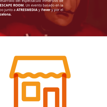
desarrollo del espectáculo inmersivo de
-ESCAPE ROOM
. Un evento basado en la
abo junto a
ATRESMEDIA
y
Fever
y por el
celona.