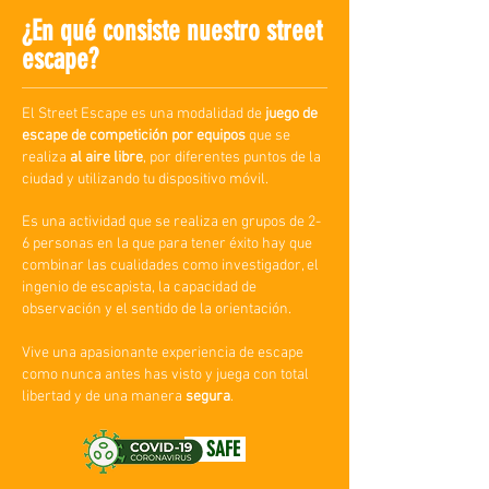
¿En qué consiste nuestro street
escape?
El Street Escape es una modalidad de
juego de
escape de competición por equipos
que se
realiza
al aire libre
, por diferentes puntos de la
ciudad y utilizando tu dispositivo móvil.
Es una actividad que se realiza en grupos de 2-
6 personas en la que para tener éxito hay que
combinar las cualidades como investigador, el
ingenio de escapista, la capacidad de
observación y el sentido de la orientación.
Vive una apasionante experiencia de escape
como nunca antes has visto y juega con total
libertad y de una manera
segura
.
SAFE