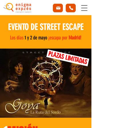
EVENTO DE STREET ESCAPE
Los días
1 y 2 de mayo
¡escapa por
Madrid
!
PLAZAS LIMITADAS