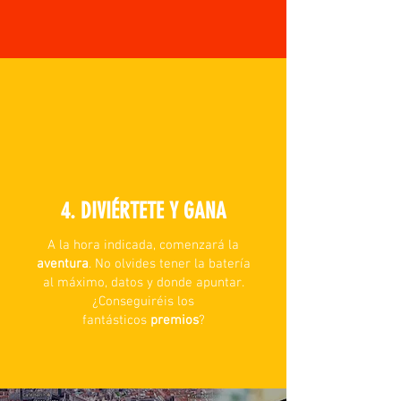
4. DIVIÉRTETE Y GANA
A la hora indicada, comenzará la
aventura
. No olvides tener la batería
al máximo, datos y donde apuntar.
¿Conseguiréis los
fantásticos
premios
?