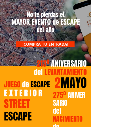
No te pierdas el
MAYOR EVENTO de ESCAPE
del año
¡COMPRA TU ENTRADA!
213º
ANIVERSARIO
del
LEVANTAMIENTO
2
MAYO
JUEGO
de
ESCAPE
EXTERIOR
275º
ANIVER
STREET
SARIO
del
ESCAPE
NACIMIENTO