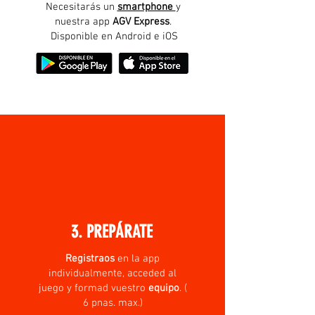
Necesitarás un
smartphone
y
nuestra app
AGV Express
.
Disponible en Android e iOS
3. PREPÁRATE
Registraos
en la app
individualmente, acceded al
juego y formad vuestro
equipo
.
(
6 pnas. max.)