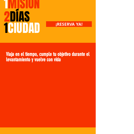
1
MISIÓN
2
DÍAS
1
CIUDAD
¡RESERVA YA!
Viaja en el tiempo, cumple tu objetivo durante el
levantamiento y vuelve con vida