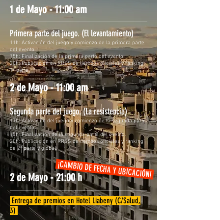
1 de Mayo - 11:00 am
Primera parte del juego. (El levantamiento)
11h: Activación del juego y comienzo de la primera parte
del evento.
15h: Finalización de la primera parte del evento.
20h: Publicación en RRSS de tiempos oficiales y ranking
1ª parte.
2 de Mayo - 11:00 am
Segunda parte del juego. (La resistencia)
11h: Activación del juego y comienzo de la segunda parte
del evento.
15h: Finalización de la segunda parte del evento.
20h: Publicación en RRSS de tiempos oficiales y ranking
de 2ª parte y global.
¡CAMBIO DE FECHA Y UBICACIÓN!
2 de Mayo - 21:00 h
Entrega de premios en Hotel Liabeny (C/Salud,
3)